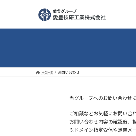
コ
ナ
ン
ビ
テ
ゲ
ン
ー
ツ
シ
へ
ョ
ス
ン
キ
に
ッ
移
プ
動
HOME
お問い合わせ
当グループへのお問い合わせ
ご相談などお気軽にお問い合
お問い合わせ内容の確認後、
※ドメイン指定受信や迷惑メ